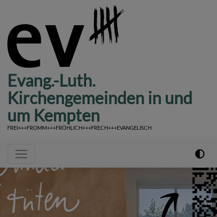
Direkt
zum
Inhalt
Evang.-Luth.
Kirchengemeinden in und
um Kempten
FREI+++FROMM+++FRÖHLICH+++FRECH+++EVANGELISCH
Hauptnavigation