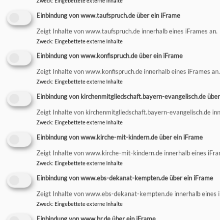
Zweck
:
Eingebettete externe Inhalte
Einbindung von www.taufspruch.de über ein iFrame
Hauptnavigation
Fußbereichsmenü
Benutzermen
Zeigt Inhalte von www.taufspruch.de innerhalb eines iFrames an.
Startseite
Kontakt
Anmelden
Zweck
:
Eingebettete externe Inhalte
Evangelisch in
Cookie-Einstellungen
Einbindung von www.konfispruch.de über ein iFrame
Kempten
Impressum
Zeigt Inhalte von www.konfispruch.de innerhalb eines iFrames an.
Christuskirche
Datenschutzerklärung
Zweck
:
Eingebettete externe Inhalte
Johanneskirche
Barrierefreiheitserklärung
Einbindung von kirchenmitgliedschaft.bayern-evangelisch.de über
Matthäuskirche
Zeigt Inhalte von kirchenmitgliedschaft.bayern-evangelisch.de in
Markuskirche
Zweck
:
Eingebettete externe Inhalte
St.-Mang-
Einbindung von www.kirche-mit-kindern.de über ein iFrame
Kirche
Zeigt Inhalte von www.kirche-mit-kindern.de innerhalb eines iFr
Waltenhofen
Zweck
:
Eingebettete externe Inhalte
Einbindung von www.ebs-dekanat-kempten.de über ein iFrame
Zeigt Inhalte von www.ebs-dekanat-kempten.de innerhalb eines 
Zweck
:
Eingebettete externe Inhalte
Einbindung von www.br.de über ein iFrame