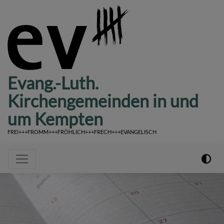
Direkt
zum
Inhalt
Evang.-Luth.
Kirchengemeinden in und
um Kempten
FREI+++FROMM+++FRÖHLICH+++FRECH+++EVANGELISCH
Hauptnavigation