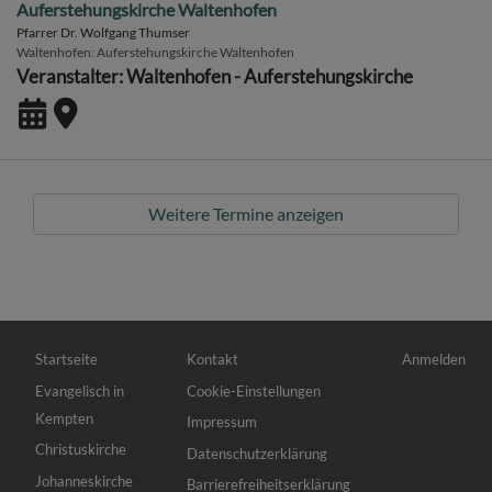
Auferstehungskirche Waltenhofen
Pfarrer Dr. Wolfgang Thumser
Waltenhofen
Auferstehungskirche Waltenhofen
Veranstalter: Waltenhofen - Auferstehungskirche
Weitere Termine anzeigen
Hauptnavigation
Fußbereichsmenü
Benutzermen
Startseite
Kontakt
Anmelden
Evangelisch in
Cookie-Einstellungen
Kempten
Impressum
Christuskirche
Datenschutzerklärung
Johanneskirche
Barrierefreiheitserklärung