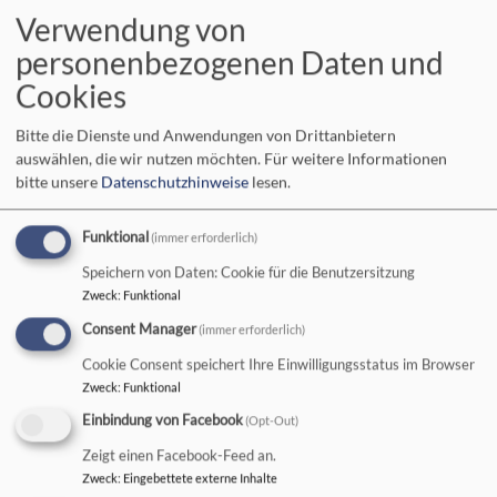
Verwendung von
personenbezogenen Daten und
Cookies
Bitte die Dienste und Anwendungen von Drittanbietern
auswählen, die wir nutzen möchten.
Für weitere Informationen
bitte unsere
Datenschutzhinweise
lesen.
KIRCHENMUSIK
Funktional
(immer erforderlich)
Speichern von Daten: Cookie für die Benutzersitzung
Zweck
:
Funktional
Consent Manager
(immer erforderlich)
Cookie Consent speichert Ihre Einwilligungsstatus im Browser
Zweck
:
Funktional
Einbindung von Facebook
(Opt-Out)
Kirchenmusik an der St.-Mang-Kirche
Zeigt einen Facebook-Feed an.
ÖKUMENISCHES FRIEDENSGEBET
Zweck
:
Eingebettete externe Inhalte