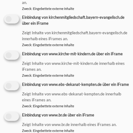
an.
Zweck
:
Eingebettete externe Inhalte
Einbindung von kirchenmitgliedschaft.bayern-evangelisch.de
über ein iFrame
Veranstaltungen in unseren
Zeigt Inhalte von kirchenmitgliedschaft.bayern-evangelisch.de
Gemeinden
innerhalb eines iFrames an.
Zweck
:
Eingebettete externe Inhalte
Verwenden Sie den Filter, um passende Veranstaltugen
Einbindung von www.kirche-mit-kindern.de über ein iFrame
zu finden (Ort, Termin, Zielgruppe...).
Zeigt Inhalte von www.kirche-mit-kindern.de innerhalb eines
iFrames an.
Zweck
:
Eingebettete externe Inhalte
Einbindung von www.ebs-dekanat-kempten.de über ein iFrame
Zeigt Inhalte von www.ebs-dekanat-kempten.de innerhalb
Erweiterter Filter
eines iFrames an.
Zweck
:
Eingebettete externe Inhalte
Einbindung von www.br.de über ein iFrame
So, 9.8. 9:30 Uhr
Zeigt Inhalte von www.br.de innerhalb eines iFrames an.
Gottesdienst
Zweck
:
Eingebettete externe Inhalte
mit Abendmahl