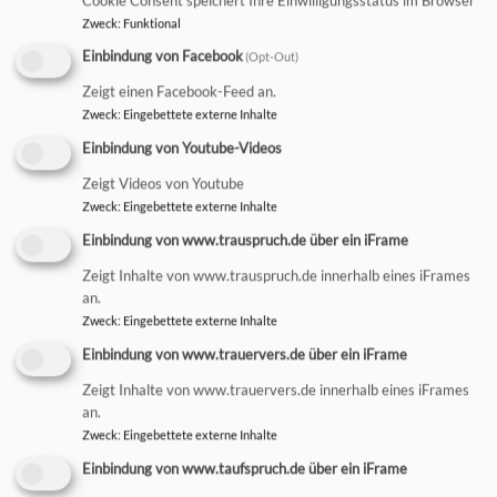
Cookie Consent speichert Ihre Einwilligungsstatus im Browser
Zweck
:
Funktional
KIRCHENMUSIK
Einbindung von Facebook
(Opt-Out)
Zeigt einen Facebook-Feed an.
Zweck
:
Eingebettete externe Inhalte
Einbindung von Youtube-Videos
Zeigt Videos von Youtube
Zweck
:
Eingebettete externe Inhalte
Einbindung von www.trauspruch.de über ein iFrame
Kirchenmusik an der St.-Mang-Kirche
Zeigt Inhalte von www.trauspruch.de innerhalb eines iFrames
an.
DER GRÜNE GOCKEL
Zweck
:
Eingebettete externe Inhalte
Einbindung von www.trauervers.de über ein iFrame
Zeigt Inhalte von www.trauervers.de innerhalb eines iFrames
an.
Zweck
:
Eingebettete externe Inhalte
Einbindung von www.taufspruch.de über ein iFrame