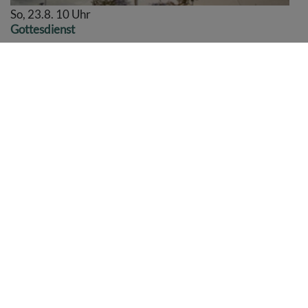
So, 23.8. 10 Uhr
Gottesdienst
Pfarrerin Maria Soulaiman
Kempten
St.-Mang-Kirche
So, 30.8. 10 Uhr
Gottesdienst