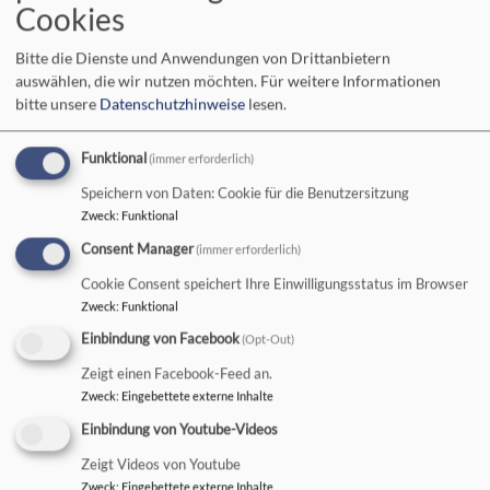
Cookies
Bitte die Dienste und Anwendungen von Drittanbietern
auswählen, die wir nutzen möchten.
Für weitere Informationen
bitte unsere
Datenschutzhinweise
lesen.
Dietmannsried *** Haldenwang *** Lauben
Funktional
(immer erforderlich)
Speichern von Daten: Cookie für die Benutzersitzung
GEMEINDEBRIEF EV5 – ST.-MANG-KIRCHE
Zweck
:
Funktional
Consent Manager
(immer erforderlich)
Cookie Consent speichert Ihre Einwilligungsstatus im Browser
Zweck
:
Funktional
Einbindung von Facebook
(Opt-Out)
Zeigt einen Facebook-Feed an.
Zweck
:
Eingebettete externe Inhalte
NEU: Juni bis August 2026
Einbindung von Youtube-Videos
UNSERE KIRCHE
Zeigt Videos von Youtube
Zweck
:
Eingebettete externe Inhalte