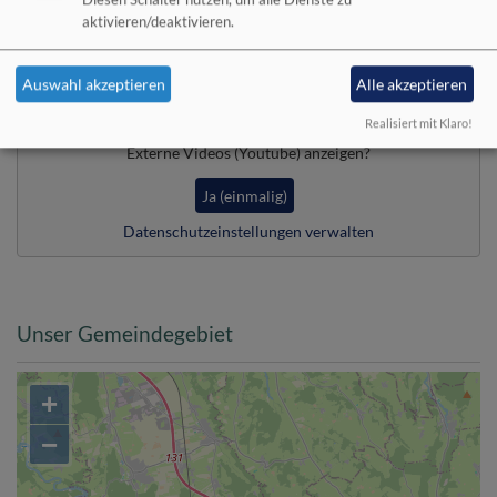
Diesen Schalter nutzen, um alle Dienste zu
aktivieren/deaktivieren.
Film des Freundeskreises über die St.-Mang-
Kirche
Auswahl akzeptieren
Alle akzeptieren
Realisiert mit Klaro!
Externe Videos (Youtube) anzeigen?
Ja (einmalig)
Datenschutzeinstellungen verwalten
Unser Gemeindegebiet
+
−