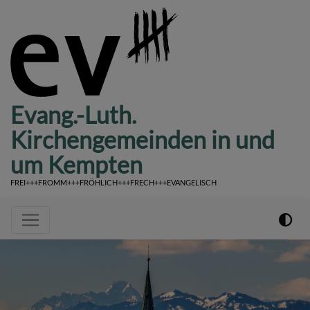
Direkt
zum
Inhalt
Evang.-Luth.
Kirchengemeinden in und
um Kempten
FREI+++FROMM+++FRÖHLICH+++FRECH+++EVANGELISCH
Hauptnavigation