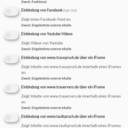
Zweck
:
Funktional
rechtzeitig vorher einen Informationsabend.
Einbindung von Facebook
(Opt-Out)
Normalerweise ist man zur Konfirmation 14 Jahre alt,
Zeigt einen Facebook-Feed an.
aber das ist nicht zwingend. Geschwister können z.B.
Zweck
:
Eingebettete externe Inhalte
auch gemeinsam konfirmiert werden.
Einbindung von Youtube-Videos
Der Konfi-Kurs ...
Zeigt Videos von Youtube
Zweck
:
Eingebettete externe Inhalte
wird von Gemeinde zu Gemeinde unterschiedlich
gestaltet. Er geht in der Regel über die Dauer von einem
Einbindung von www.trauspruch.de über ein iFrame
Jahr und findet als wöchentlicher Unterricht oder in Form
Zeigt Inhalte von www.trauspruch.de innerhalb eines iFrames
von Konfi-Tagen oder Wochenendfreizeiten statt. Neben
an.
Zweck
:
Eingebettete externe Inhalte
dem Konfi-Kurs ist natürlich auch die Beteiligung der
KonfirmandInnen am Leben der Gemeinde wichtig. Oft
Einbindung von www.trauervers.de über ein iFrame
werden auch die Eltern in die Konfirmandenarbeit mit
Zeigt Inhalte von www.trauervers.de innerhalb eines iFrames
einbezogen.
an.
Zweck
:
Eingebettete externe Inhalte
Einbindung von www.taufspruch.de über ein iFrame
Zeigt Inhalte von www.taufspruch.de innerhalb eines iFrames