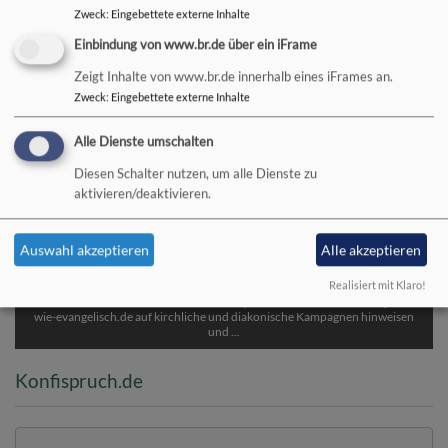
Zweck
:
Eingebettete externe Inhalte
Einbindung von www.br.de über ein iFrame
Zeigt Inhalte von www.br.de innerhalb eines iFrames an.
Zweck
:
Eingebettete externe Inhalte
Alle Dienste umschalten
Diesen Schalter nutzen, um alle Dienste zu
aktivieren/deaktivieren.
Auswahl akzeptieren
Alle akzeptieren
e-diakonie
Realisiert mit Klaro!
Mit einem anderen Blick auf den Jahreszyklus möchten wir vom Projekt e-
wie-evangelisch.de auf kirchliche und diakonische Kampagnen hinweisen
und ...
Konfispruch.de