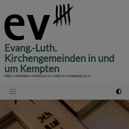
Direkt
zum
Inhalt
Evang.-Luth.
Kirchengemeinden in und
um Kempten
FREI+++FROMM+++FRÖHLICH+++FRECH+++EVANGELISCH
Hauptnavigation