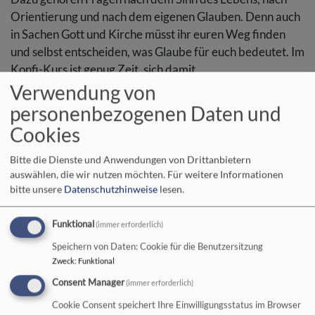
Orientierung und nach dem eigenen Glauben. Denn auch
in Sachen Gott und Kirche müsst ihr euren Weg finden
und selbst entscheiden, was Glaube für euch bedeutet. Im
Konfi-Kurs ist genug Zeit, sich damit
auseinanderzusetzen und ein bisschen Kirchenluft zu
Verwendung von
schnuppern.
personenbezogenen Daten und
Cookies
Im Mittelpunkt der Konfirmation stehen zwei «Ja»: das
«Ja» von euch zum christlichen Glauben und das «Ja»
Bitte die Dienste und Anwendungen von Drittanbietern
Gottes, euch mit seinem Segen zu begleiten.
auswählen, die wir nutzen möchten.
Für weitere Informationen
bitte unsere
Datenschutzhinweise
lesen.
Ein paar organisatorische
Funktional
(immer erforderlich)
Informationen
Speichern von Daten: Cookie für die Benutzersitzung
Zweck
:
Funktional
Anmeldung...
Consent Manager
(immer erforderlich)
erfolgt über das Pfarramt der Kirchengemeinde. Manche
Cookie Consent speichert Ihre Einwilligungsstatus im Browser
Gemeinden schreiben die Jahrgänge an. Meistens gibt es