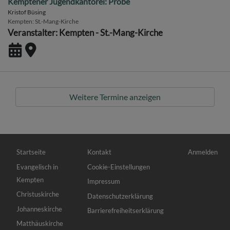
Kemptener Jugendkantorei: Probe
Kristof Büsing
Kempten
St.-Mang-Kirche
Veranstalter: Kempten - St.-Mang-Kirche
Weitere Termine anzeigen
Hauptnavigation
Fußbereichsmenü
Benutzermen
Startseite
Kontakt
Anmelden
Evangelisch in
Cookie-Einstellungen
Kempten
Impressum
Christuskirche
Datenschutzerklärung
Johanneskirche
Barrierefreiheitserklärung
Matthäuskirche