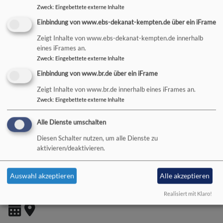
Zweck
:
Eingebettete externe Inhalte
Einbindung von www.ebs-dekanat-kempten.de über ein iFrame
Zeigt Inhalte von www.ebs-dekanat-kempten.de innerhalb
Mi, 7.10. 16:30-17:15 Uhr
eines iFrames an.
Kemptener Kinderkantorei: Probe
Zweck
:
Eingebettete externe Inhalte
Kristof Büsing
Einbindung von www.br.de über ein iFrame
Kempten
St.-Mang-Kirche
Veranstalter: Kempten - St.-Mang-Kirche
Zeigt Inhalte von www.br.de innerhalb eines iFrames an.
Zweck
:
Eingebettete externe Inhalte
Alle Dienste umschalten
Diesen Schalter nutzen, um alle Dienste zu
Mi, 7.10. 17:15-18 Uhr
aktivieren/deaktivieren.
Kemptener Jugendkantorei: Probe
Kristof Büsing
Auswahl akzeptieren
Alle akzeptieren
Kempten
St.-Mang-Kirche
Veranstalter: Kempten - St.-Mang-Kirche
Realisiert mit Klaro!