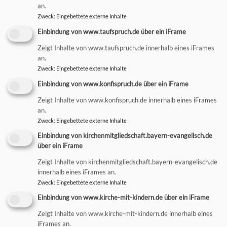
an.
So, 4.10. 10:15 Uhr
Zweck
:
Eingebettete externe Inhalte
Familiengottesdienst zum Erntedankfest mit
Einbindung von www.taufspruch.de über ein iFrame
Abendmahlsfeier mit Pfr. Dr. Wolfgang Thumser und Team,
anschließend Gemeindefest
Zeigt Inhalte von www.taufspruch.de innerhalb eines iFrames
Ein Gottesdienst für die ganze Familie
an.
Pfarrer Dr. Wolfgang Thumser
Zweck
:
Eingebettete externe Inhalte
Waltenhofen
Auferstehungskirche Waltenhofen
Einbindung von www.konfispruch.de über ein iFrame
Veranstalter: Waltenhofen - Auferstehungskirche
Zeigt Inhalte von www.konfispruch.de innerhalb eines iFrames
an.
Zweck
:
Eingebettete externe Inhalte
Einbindung von kirchenmitgliedschaft.bayern-evangelisch.de
über ein iFrame
So, 4.10. 10:30 Uhr
Familiengottesdienst an Erntedank
Zeigt Inhalte von kirchenmitgliedschaft.bayern-evangelisch.de
innerhalb eines iFrames an.
Im Anschluss an den Gottesdienst ist Gemeindeversammlung und wir bieten eine
Kürbissuppe an.
Zweck
:
Eingebettete externe Inhalte
Pfarrer Martin Weinreich
Einbindung von www.kirche-mit-kindern.de über ein iFrame
Kempten
Christuskirche Kempten
Veranstalter: Kempten - Christuskirche
Zeigt Inhalte von www.kirche-mit-kindern.de innerhalb eines
iFrames an.