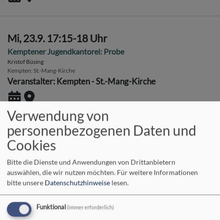
Mi, 23.9. 17:15-18 Uhr
Kemptener Jugendkantorei: Probe
Kristof Büsing
Kempten
St.-Mang-Kirche
Veranstalter: Kempten - St.-Mang-Kirche
Verwendung von
personenbezogenen Daten und
Mi, 30.9. 16:30-17:15 Uhr
Cookies
Kemptener Kinderkantorei: Probe
Bitte die Dienste und Anwendungen von Drittanbietern
Kristof Büsing
auswählen, die wir nutzen möchten.
Für weitere Informationen
Kempten
St.-Mang-Kirche
bitte unsere
Datenschutzhinweise
lesen.
Veranstalter: Kempten - St.-Mang-Kirche
Funktional
(immer erforderlich)