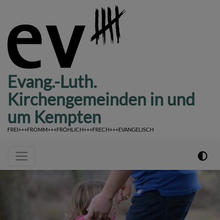
Direkt
zum
Inhalt
Evang.-Luth.
Kirchengemeinden in und
um Kempten
FREI+++FROMM+++FRÖHLICH+++FRECH+++EVANGELISCH
Hauptnavigation