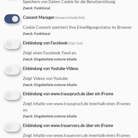
Speichern von Daten: Cookie für die Benutzersitzung
Zweck
:
Funktional
Mi, 30.9. 17:15-18 Uhr
Consent Manager
(immer erforderlich)
Kemptener Jugendkantorei: Probe
Cookie Consent speichert Ihre Einwilligungsstatus im Browser
Kristof Büsing
Zweck
:
Funktional
Kempten
St.-Mang-Kirche
Veranstalter: Kempten - St.-Mang-Kirche
Einbindung von Facebook
(Opt-Out)
Zeigt einen Facebook-Feed an.
Zweck
:
Eingebettete externe Inhalte
Einbindung von Youtube-Videos
So, 4.10. 9 Uhr
Zeigt Videos von Youtube
Zweck
:
Eingebettete externe Inhalte
Familiengottesdienst an Erntedank
Pfarrer Martin Weinreich
Einbindung von www.trauspruch.de über ein iFrame
Oy-Mittelberg
Johanneskapelle Oy
Zeigt Inhalte von www.trauspruch.de innerhalb eines iFrames
Veranstalter: Kempten - Christuskirche
an.
Zweck
:
Eingebettete externe Inhalte
Einbindung von www.trauervers.de über ein iFrame
Zeigt Inhalte von www.trauervers.de innerhalb eines iFrames