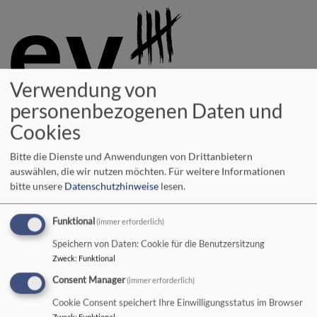
Direkt
zum
Inhalt
Verwendung von
personenbezogenen Daten und
Evang.-Luth.
Cookies
Kirchengemeinden in und
Bitte die Dienste und Anwendungen von Drittanbietern
um Kempten
auswählen, die wir nutzen möchten.
Für weitere Informationen
bitte unsere
Datenschutzhinweise
lesen.
FREI+++FROMM+++FRÖHLICH+++FRECH+++EVANGELISCH
Hauptnavigation
Funktional
(immer erforderlich)
Speichern von Daten: Cookie für die Benutzersitzung
Zweck
:
Funktional
Consent Manager
(immer erforderlich)
Cookie Consent speichert Ihre Einwilligungsstatus im Browser
Zweck
:
Funktional